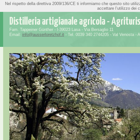
Nel rispetto della direttiva 2009/136/CE ti informiamo che questo sito utiliz
» Deutsch |
» Italiano
accettare l’utilizzo dei 
Distilleria artigianale agricola - Agritur
Fam. Tappeiner Günther - I-39023 Lasa - Via Bersaglio 11
Email:
info@ausserloretzhof.it
- Tel. 0039 340 2744205 - Val Venosta - Al