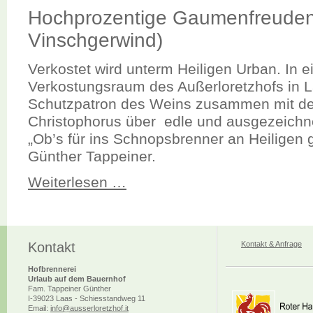
Hochprozentige Gaumenfreuden 
Vinschgerwind)
Verkostet wird unterm Heiligen Urban. In e
Verkostungsraum des Außerloretzhofs in 
Schutzpatron des Weins zusammen mit de
Christophorus über edle und ausgezeichn
„Ob’s für ins Schnopsbrenner an Heiligen gi
Günther Tappeiner.
Weiterlesen …
Kontakt
Kontakt & Anfrage
Hofbrennerei
Urlaub auf dem Bauernhof
Fam. Tappeiner Günther
I-39023 Laas - Schiesstandweg 11
Email:
info@ausserloretzhof.it