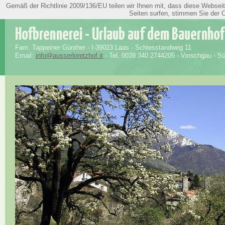
Gemäß der Richtlinie 2009/136/EU teilen wir Ihnen mit, dass diese Websei
» Deutsch |
» Italiano
Seiten surfen, stimmen Sie der 
Hofbrennerei - Urlaub auf dem Bauernho
Fam. Tappeiner Günther - I-39023 Laas - Schiesstandweg 11
Email:
info@ausserloretzhof.it
- Tel. 0039 340 2744205 - Vinschgau - Südt